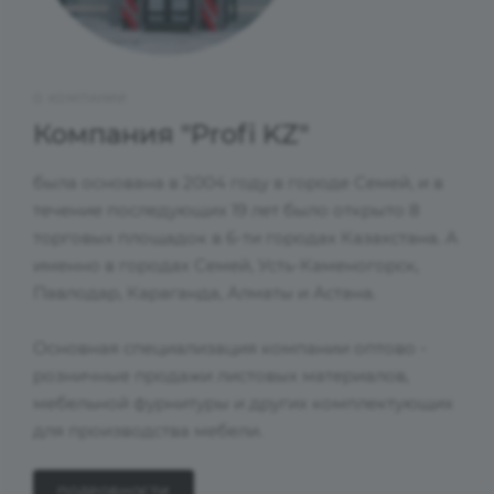
О КОМПАНИИ
Компания "Profi KZ"
была основана в 2004 году в городе Семей, и в
течение последующих 19 лет было открыто 8
торговых площадок в 6-ти городах Казахстана. А
именно в городах Семей, Усть-Каменогорск,
Павлодар, Караганда, Алматы и Астана.
Основная специализация компании оптово -
розничные продажи листовых материалов,
мебельной фурнитуры и других комплектующих
для производства мебели.
ПОДРОБНОСТИ