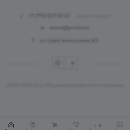
+7 (775) 007 87 07
ЗАКАЗАТЬ ЗВОНОК
astana@profikz.kz
ул. Шара Жиенкулова, 8/2
2026 © PROFI KZ | Мебельная фурнитура оптом и в розницу