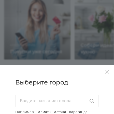
ТРЕНД
Собери идеа
КРЕДИТОВАНИЕ
Покупки уже сегодня
кухню
Выберите город
Идеи интерьеров
Спальня
Например:
Алматы
Астана
Караганда