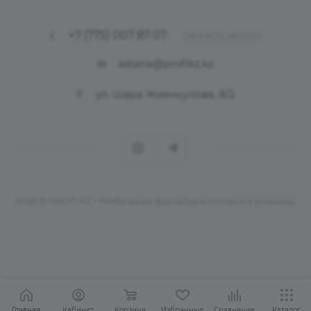
+7 (775) 007 87 07
ЗАКАЗАТЬ ЗВОНОК
astana@profikz.kz
ул. Шара Жиенкулова, 8/2
2026 © PROFI KZ | Мебельная фурнитура оптом и в розницу
Главная
Кабинет
Корзина
Избранные
Сравнение
Каталог