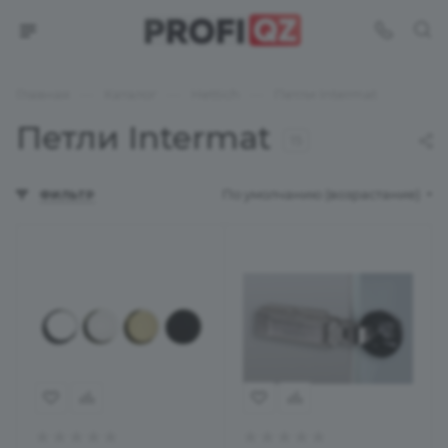
—
—
—
Главная
Каталог
Hettich
Петли Intermat
Петли Intermat
15
По умолчанию (возрастание)
ФИЛЬТР