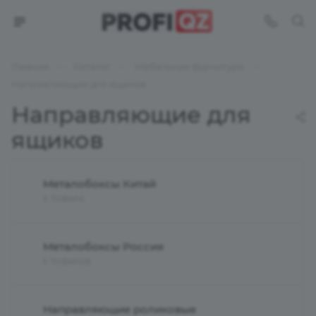
—
—
—
Главная
Каталог
Мебельная фурнитура
Направляющие для ящиков
Направляющие для
ящиков
Металобоксы Китай
3 ТОВАРА
Металобоксы Россия
5 ТОВАРОВ
Направляющие роликовые