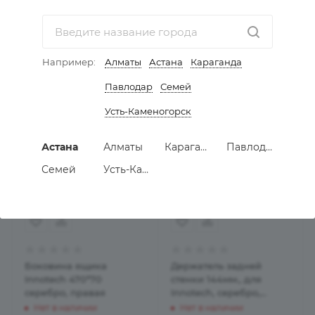
Нет в наличии
Нет в наличии
Например:
Алматы
Астана
Караганда
Павлодар
Семей
Усть-Каменогорск
Астана
Алматы
Караганда
Павлодар
Семей
Усть-Каменогорск
Боковина ящика
Держатель задней
Innotech 470*70
стенки 144мм., для
серебро, правая
Innotech, серебро,
левый
Нет в наличии
Нет в наличии