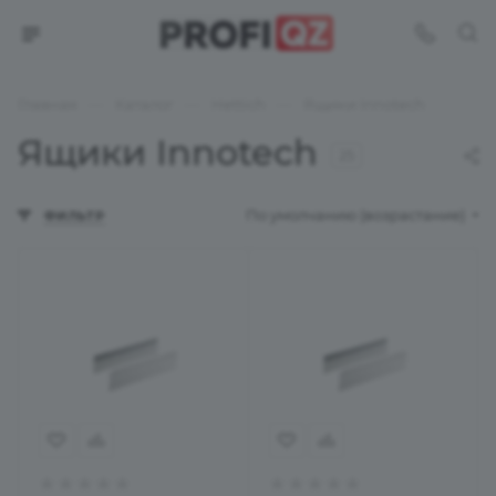
—
—
—
Главная
Каталог
Hettich
Ящики Innotech
Ящики Innotech
25
По умолчанию (возрастание)
ФИЛЬТР