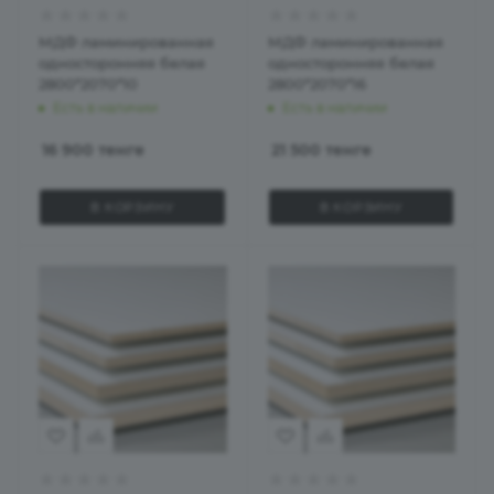
МДФ ламинированная
МДФ ламинированная
односторонняя белая
односторонняя белая
2800*2070*10
2800*2070*16
Есть в наличии
Есть в наличии
16 900
тенге
21 500
тенге
В КОРЗИНУ
В КОРЗИНУ