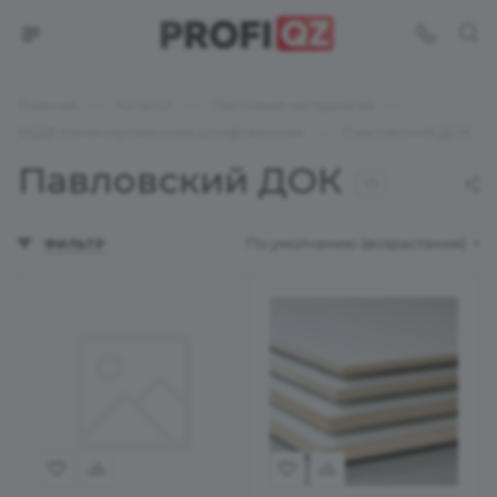
—
—
—
Главная
Каталог
Листовые материалы
—
МДФ ламинированная,шлифованная
Павловский ДОК
Павловский ДОК
15
По умолчанию (возрастание)
ФИЛЬТР