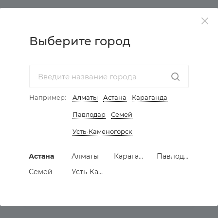
КАТАЛОГ
Выберите город
АКЦИИ
УСЛУГИ
Например:
Алматы
Астана
Караганда
КОМПАНИЯ
Павлодар
Семей
ИНФОРМАЦИЯ
Усть-Каменогорск
КАК КУПИТЬ МЕБЕЛЬ
Астана
Алматы
Караганда
Павлодар
Семей
Усть-Каменогорск
ПОДПИСАТЬСЯ НА РАССЫЛКУ