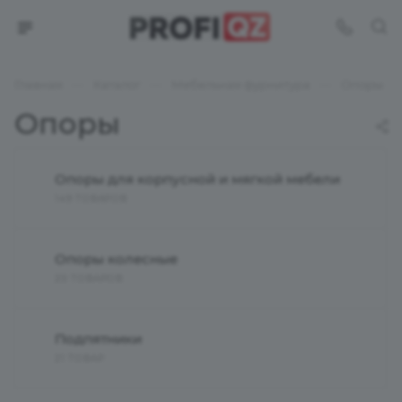
—
—
—
Главная
Каталог
Мебельная фурнитура
Опоры
Опоры
Опоры для корпусной и мягкой мебели
149 ТОВАРОВ
Опоры колесные
20 ТОВАРОВ
Подпятники
21 ТОВАР