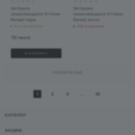
Заглушка
Заглушка
самоклеящаяся D=14мм
самоклеящаяся D=14мм
белый поры
белый экспо
Есть в наличии
Нет в наличии
75
тенге
В КОРЗИНУ
ПОКАЗАТЬ ЕЩЕ
1
2
3
10
КАТАЛОГ
АКЦИИ