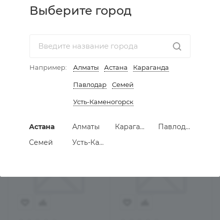
Выберите город
Заглушка
Заглушка
самоклеящаяся D=14мм
самоклеящаяся D=14мм
белый альпийский
белый гладкий
Есть в наличии
Есть в наличии
Например:
Алматы
Астана
Караганда
75
тенге
75
тенге
Павлодар
Семей
В КОРЗИНУ
В КОРЗИНУ
Усть-Каменогорск
Астана
Алматы
Караганда
Павлодар
Семей
Усть-Каменогорск