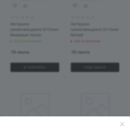
Заглушка
Заглушка
самоклеящаяся D=14мм
самоклеящаяся D=14мм
бежевый песок
белый
Есть в наличии
Нет в наличии
75
тенге
75
тенге
В КОРЗИНУ
ПОД ЗАКАЗ