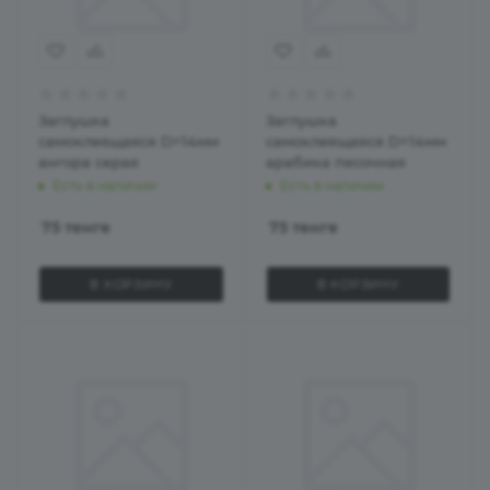
Заглушка
Заглушка
самоклеящаяся D=14мм
самоклеящаяся D=14мм
ангора серая
арабика песочная
Есть в наличии
Есть в наличии
75
тенге
75
тенге
В КОРЗИНУ
В КОРЗИНУ