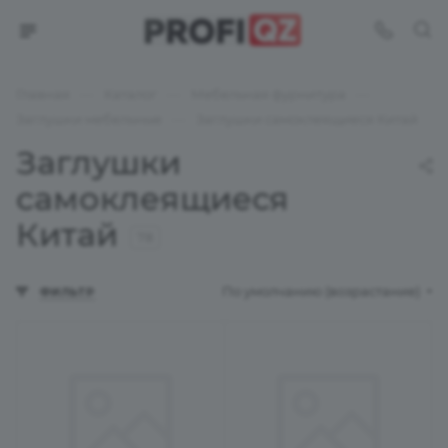
—
—
—
Главная
Каталог
Мебельная фурнитура
—
Заглушки мебельные
Заглушки самоклеящиеся Китай
Заглушки
самоклеящиеся
Китай
78
По умолчанию (возрастание)
ФИЛЬТР