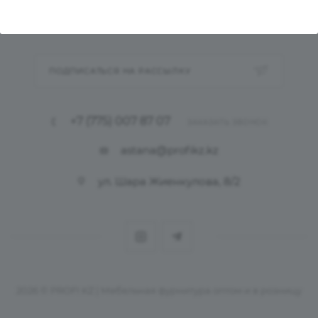
КАК КУПИТЬ МЕБЕЛЬ
ПОДПИСАТЬСЯ НА РАССЫЛКУ
+7 (775) 007 87 07
ЗАКАЗАТЬ ЗВОНОК
astana@profikz.kz
ул. Шара Жиенкулова, 8/2
2026 © PROFI KZ | Мебельная фурнитура оптом и в розницу