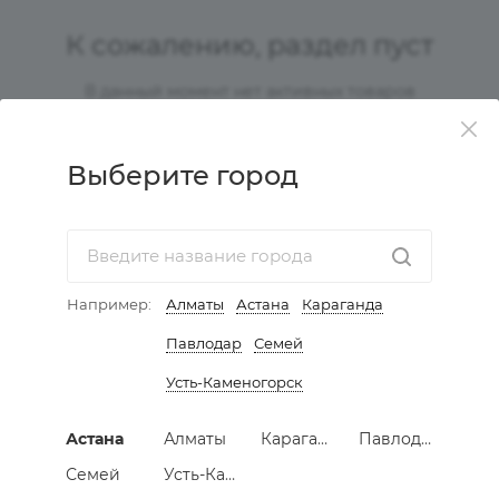
К сожалению, раздел пуст
В данный момент нет активных товаров
Выберите город
КАТАЛОГ
АКЦИИ
Например:
Алматы
Астана
Караганда
УСЛУГИ
Павлодар
Семей
Усть-Каменогорск
КОМПАНИЯ
Астана
Алматы
Караганда
Павлодар
ИНФОРМАЦИЯ
Семей
Усть-Каменогорск