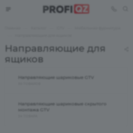
—
—
—
Главная
Каталог
GTV
Мебельная фурнитура
—
Направляющие для ящиков
Направляющие для
ящиков
Направляющие шариковые GTV
30 ТОВАРОВ
Направляющие шариковые скрытого
монтажа GTV
34 ТОВАРА