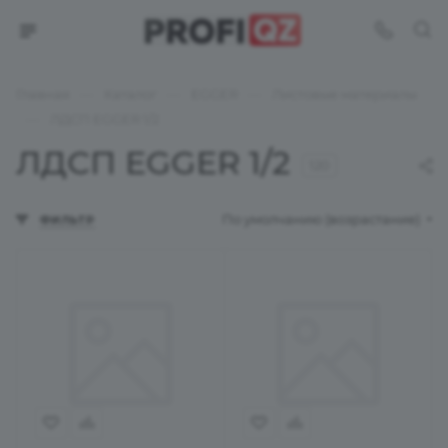
—
—
—
Главная
Каталог
EGGER
Листовые материалы
—
ЛДСП EGGER 1/2
ЛДСП EGGER 1/2
120
По умолчанию (возрастание)
ФИЛЬТР