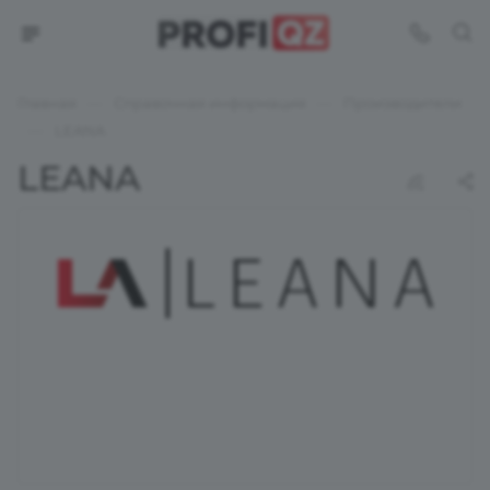
—
—
Главная
Справочная информация
Производители
—
LEANA
LEANA