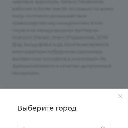
красивую фурнитуру. Italiana Ferramenta
работает в более чем 60-ти странах по всему
миру, постоянно доказывая свое
превосходство над конкурентами, в том
числе и на международных выставках:
Interzum (Кельн), Sicam (Порденоне), ZOW
(Бад Зальцуфлен) и др. Компания является
многократным победителем различных
выставочных конкурсов в номинации «За
функциональность и качество выпускаемой
продукции».
Характеристики
Выберите город
Сайт