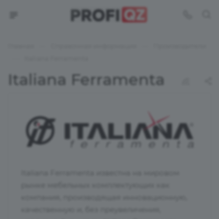
—
—
Главная
Справочная информация
Производители
—
Italiana Ferramenta
Italiana Ferramenta
Italiana Ferramenta известна на мировом
рынке мебельных комплектующих как
компания, производящая инновационную,
качественную и, без преувеличения,